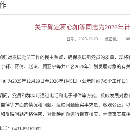
作
关于确定蒋心如等同志为2026年
日期：2025-12-29
点击数：
108
加强对发展党员工作的民主监督，确保发展新党员的质量，现将
宋宇轩、蒋倩、赵识、顾亚宁
等共
11名202
6
年计划发展对象的有
时间为
2025
年
12月
29
日至
2026年
1月
5
日（公示时间为
5个工作日
期间，党员和群众可通过电话和电子邮件等方式，反映发展对象
洁自律等方面的情况和问题。反映问题应实事求是、客观公正。
人和反映问题严格保密，对反映问题进行调查核实，弄清事实真
电话：
0431-85167092